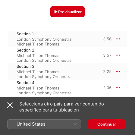
Previsualizar
Section 1
3:56
London Symphony Orchestra
,
Michael Tilson Thomas
Section 2
3:57
Michael Tilson Thomas
,
London Symphony Orchestra
Section 3
2:25
Michael Tilson Thomas
,
London Symphony Orchestra
Section 4
2:06
Michael Tilson Thomas
,
London Symphony Orchestra
Section 5
Selecciona otro país para ver contenido
3:52
London Symphony Orchestra
,
Michael Tilson Thomas
específico para tu ubicación
United States
Continuar
1 de julio de 2015

5 pistas, 16 minutos
