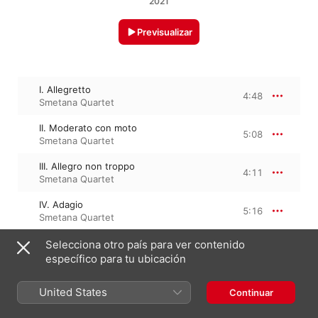
2021
Previsualizar
I. Allegretto
4:48
Smetana Quartet
II. Moderato con moto
5:08
Smetana Quartet
III. Allegro non troppo
4:11
Smetana Quartet
IV. Adagio
5:16
Smetana Quartet
V. Moderato
Selecciona otro país para ver contenido
9:29
Smetana Quartet
específico para tu ubicación
United States
Continuar
1 de enero de 2016

5 pistas, 28 minutos
