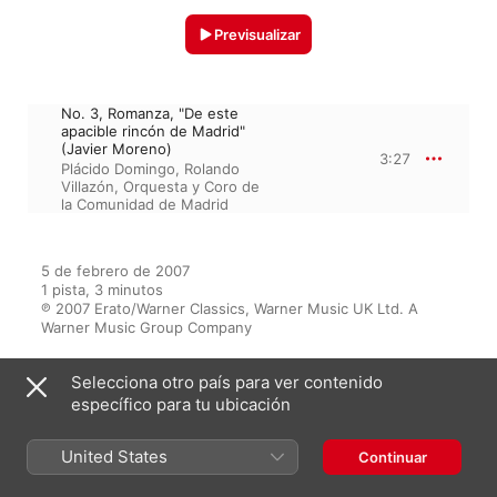
Previsualizar
No. 3, Romanza, "De este
apacible rincón de Madrid"
(Javier Moreno)
3:27
Plácido Domingo
,
Rolando
Villazón
,
Orquesta y Coro de
la Comunidad de Madrid
5 de febrero de 2007

1 pista, 3 minutos

℗ 2007 Erato/Warner Classics, Warner Music UK Ltd. A 
Warner Music Group Company
Selecciona otro país para ver contenido
específico para tu ubicación
Del álbum
United States
Continuar