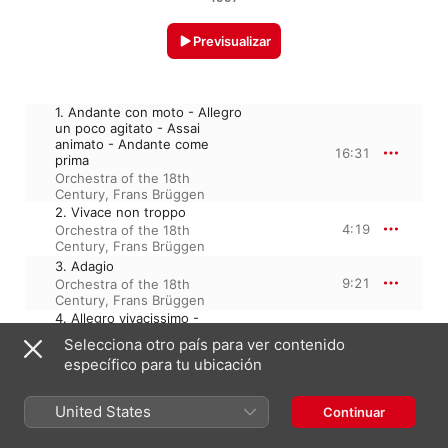
Previsualizar
1. Andante con moto - Allegro
un poco agitato - Assai
animato - Andante come
16:31
prima
Orchestra of the 18th
Century
,
Frans Brüggen
2. Vivace non troppo
4:19
Orchestra of the 18th
Century
,
Frans Brüggen
3. Adagio
9:21
Orchestra of the 18th
Century
,
Frans Brüggen
4. Allegro vivacissimo -
Allegro maestoso assai
9:49
Selecciona otro país para ver contenido
Orchestra of the 18th
específico para tu ubicación
Century
,
Frans Brüggen
United States
Continuar
21 de mayo de 1997

4 pistas, 40 minutos
