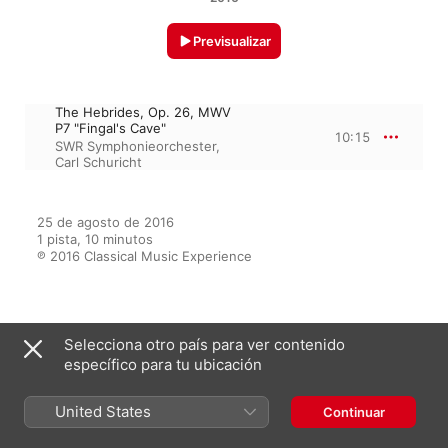
Previsualizar
The Hebrides, Op. 26, MWV
P7 "Fingal's Cave"
10:15
SWR Symphonieorchester
,
Carl Schuricht
25 de agosto de 2016

1 pista, 10 minutos

℗ 2016 Classical Music Experience
Del álbum
Selecciona otro país para ver contenido
específico para tu ubicación
Classical Music Experience -
United States
Continuar
Famous Romantic Overtures
Varios Artistas