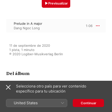
Previsualizar
Prelude in A major
1:06
Dang Ngoc Long
11 de septiembre de 2020

1 pista, 1 minuto

℗ 2020 Logiber-Musikverlag Berlin
Del álbum
Selecciona otro país para ver contenido
específico para tu ubicación
Guitar Music Vol. 5 - Long Plays
Others
Dang Ngoc Long
United States
Continuar