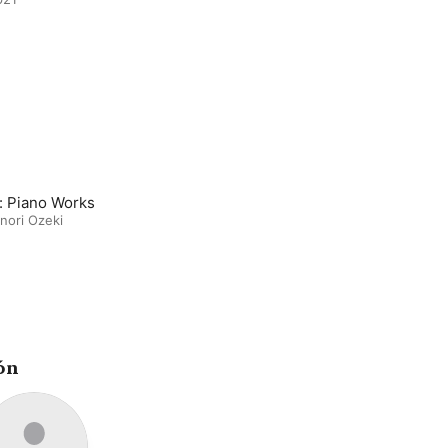
t: Piano Works
nori Ozeki
ón