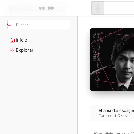
Buscar
Inicio
Explorar
Rhapsodie espagnol
Tomonori Ozeki
10 de diciembre de 20