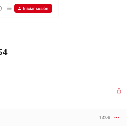
Iniciar sesión
54
13:06