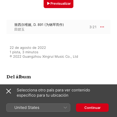
Previsualizar
致西尔维娅, D. 891 (为钢琴而作)
3:21
田碧玉
22 de agosto de 2022

1 pista, 3 minutos

℗ 2022 Guangzhou Xingrui Music Co., Ltd
Del álbum
Selecciona otro país para ver contenido
específico para tu ubicación
舒伯特钢琴曲合集
田碧玉
United States
Continuar