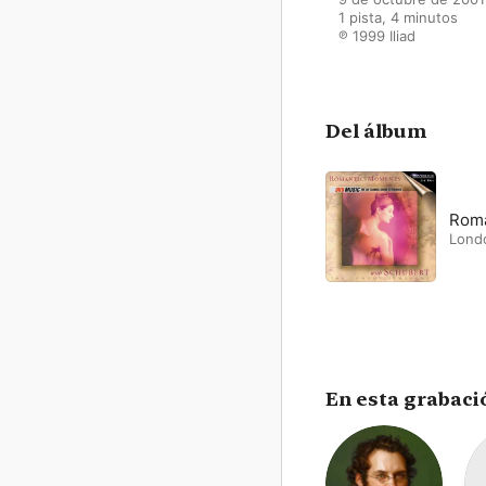
1 pista, 4 minutos

℗ 1999 Iliad
Del álbum
Roma
Lond
En esta grabaci