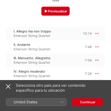
1998
Previsualizar
I. Allegro ma non troppo
10:14
Emerson String Quartet
II. Andante
7:48
Emerson String Quartet
III. Menuetto. Allegretto
7:04
Emerson String Quartet
IV. Allegro moderato
7:28
Emerson String Quartet
Selecciona otro país para ver contenido
específico para tu ubicación
21 de marzo de 2023

4 pistas, 32 minutos

℗ A uDiscover Music Release; 2024 UMG Recordings, Inc.
United States
Continuar