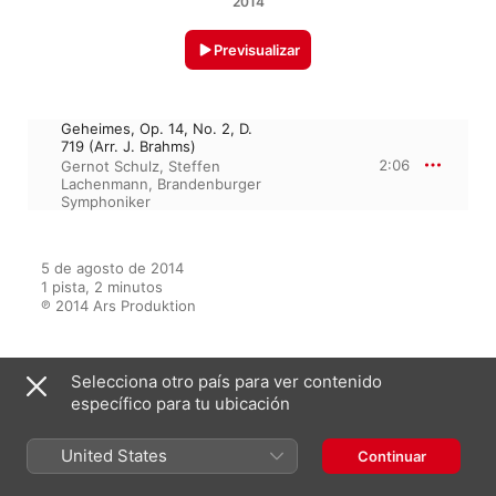
2014
Previsualizar
Geheimes, Op. 14, No. 2, D.
719 (Arr. J. Brahms)
2:06
Gernot Schulz
,
Steffen
Lachenmann
,
Brandenburger
Symphoniker
5 de agosto de 2014

1 pista, 2 minutos

℗ 2014 Ars Produktion
Selecciona otro país para ver contenido
Del álbum
específico para tu ubicación
United States
Continuar
Schubert: Entdeckungen
Bearbeitungen