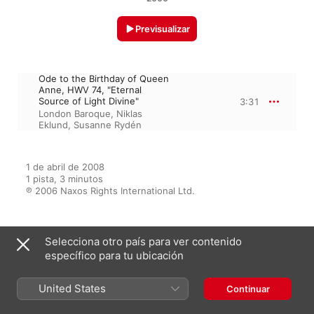
Previsualizar
Ode to the Birthday of Queen
Anne, HWV 74, "Eternal
Source of Light Divine"
3:31
London Baroque
,
Niklas
Eklund
,
Susanne Rydén
1 de abril de 2008

1 pista, 3 minutos

℗ 2006 Naxos Rights International Ltd.
Selecciona otro país para ver contenido
Del álbum
específico para tu ubicación
United States
Continuar
The Flowering of Love: Beautiful
Arias and Sacred Songs of the