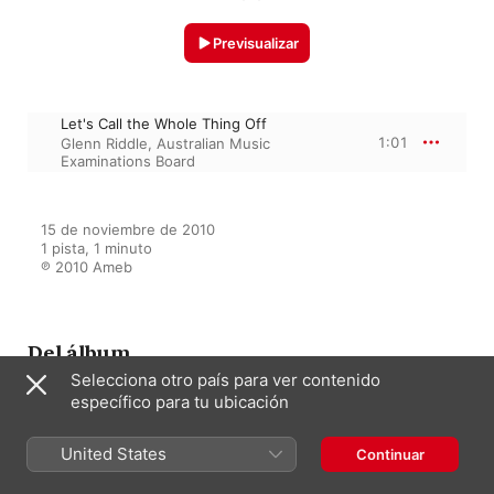
Previsualizar
Let's Call the Whole Thing Off
1:01
Glenn Riddle
,
Australian Music
Examinations Board
15 de noviembre de 2010

1 pista, 1 minuto

℗ 2010 Ameb
Del álbum
Selecciona otro país para ver contenido
específico para tu ubicación
AMEB Piano for Leisure Series
3 Grade 4
United States
Continuar
Olga Kharitonova
,
Joe Chindamo
,
Glenn Riddle