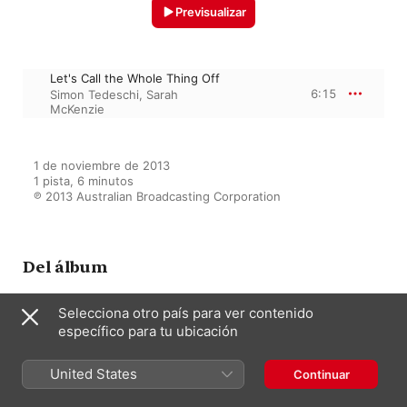
Previsualizar
Let's Call the Whole Thing Off
6:15
Simon Tedeschi
,
Sarah
McKenzie
1 de noviembre de 2013

1 pista, 6 minutos

℗ 2013 Australian Broadcasting Corporation
Del álbum
Selecciona otro país para ver contenido
específico para tu ubicación
Gershwin Take Two
Simon Tedeschi
United States
Continuar