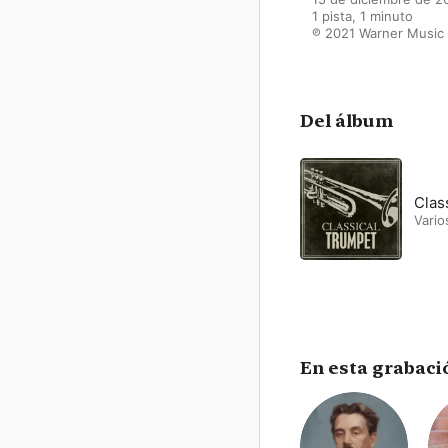
1 pista, 1 minuto

℗ 2021 Warner Music
Del álbum
Clas
Vario
En esta grabaci