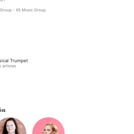
 Group - X5 Music Group
sical Trumpet
s artistas
ón