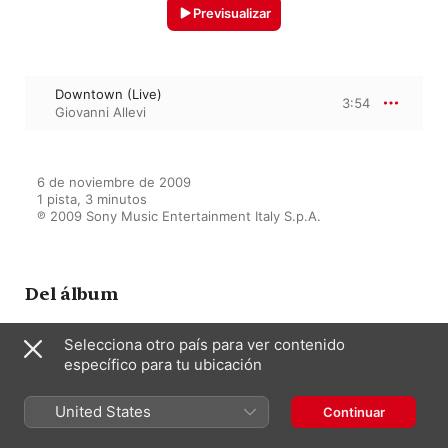
Previsualizar
Downtown (Live)
3:54
Giovanni Allevi
6 de noviembre de 2009

1 pista, 3 minutos

℗ 2009 Sony Music Entertainment Italy S.p.A.
Del álbum
Selecciona otro país para ver contenido
específico para tu ubicación
Arena di verona (Deluxe Edition)
[Live]
Giovanni Allevi
United States
Continuar