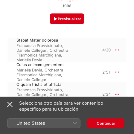
1998
Previsualizar
Stabat Mater dolorosa
Francesca Provvisionato
,
4:30
Daniele Callegari
,
Orchestra
Filarmonica Marchigiana
,
Mariella Devia
Cuius animam gementem
Mariella Devia
,
Orchestra
2:51
Filarmonica Marchigiana
,
Daniele Callegari
O quam tristis et afflicta
Francesca Provvisionato
,
2:34
Daniele Callegari
,
Orchestra
Filarmonica Marchigiana
,
Selecciona otro país para ver contenido
Mariella Devia
específico para tu ubicación
Quae moerebat et dolebat
Orchestra Filarmonica
2:44
Marchigiana
,
Daniele Callegari
,
United States
Continuar
Francesca Provvisionato
Quis est homo, qui non fleret
Mariella Devia
,
Orchestra