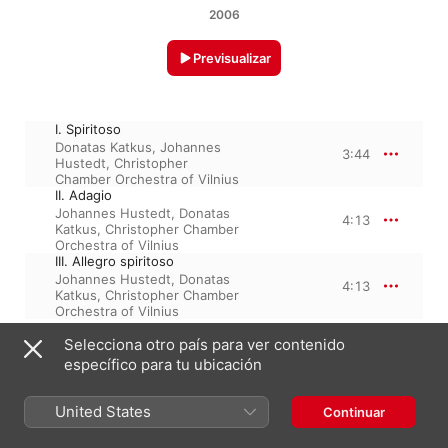
2006
Previsualizar
I. Spiritoso
Donatas Katkus
,
Johannes
3:44
Hustedt
,
Christopher
Chamber Orchestra of Vilnius
II. Adagio
Johannes Hustedt
,
Donatas
4:13
Katkus
,
Christopher Chamber
Orchestra of Vilnius
III. Allegro spiritoso
Johannes Hustedt
,
Donatas
4:13
Katkus
,
Christopher Chamber
Orchestra of Vilnius
Selecciona otro país para ver contenido
específico para tu ubicación
1 de enero de 2006

3 pistas, 12 minutos

℗ 2006 RBM Musikproduktion Bietigheim-Bissingen
United States
Continuar