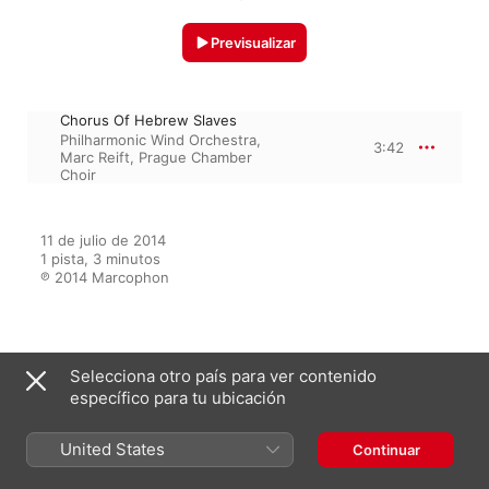
Previsualizar
Chorus Of Hebrew Slaves
Philharmonic Wind Orchestra
,
3:42
Marc Reift
,
Prague Chamber
Choir
11 de julio de 2014

1 pista, 3 minutos

℗ 2014 Marcophon
Del álbum
Selecciona otro país para ver contenido
específico para tu ubicación
The Best of The Classics
United States
Continuar
Volume 12
Marc Reift
,
Philharmonic Wind