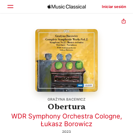
Iniciar sesión
Inicio
Explorar
Buscar
GRAŻYNA BACEWICZ
Obertura
WDR Symphony Orchestra Cologne
,
Łukasz Borowicz
2023