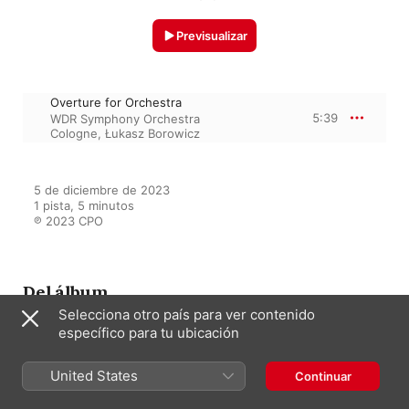
Previsualizar
Overture for Orchestra
5:39
WDR Symphony Orchestra
Cologne
,
Łukasz Borowicz
5 de diciembre de 2023

1 pista, 5 minutos

℗ 2023 CPO
Del álbum
Selecciona otro país para ver contenido
específico para tu ubicación
Bacewicz: Complete Symphonic
Works, Vol. 2
United States
Continuar
WDR Symphony Orchestra Cologne
,
Łukasz Borowicz