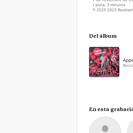
1 pista, 3 minutos

℗ 2025 2025 Backlas
Del álbum
Appe
Bors
En esta grabaci