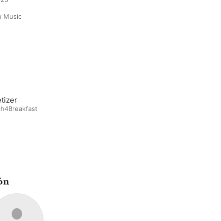
h Music
tizer
ch4Breakfast
ón