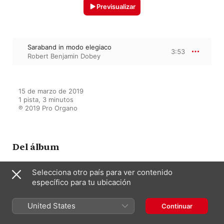
Previsualizar
Saraband in modo elegiaco
3:53
Robert Benjamin Dobey
15 de marzo de 2019

1 pista, 3 minutos

℗ 2019 Pro Organo
Del álbum
Selecciona otro país para ver contenido
específico para tu ubicación
Howells: Organ Music
Robert Benjamin Dobey
United States
Continuar