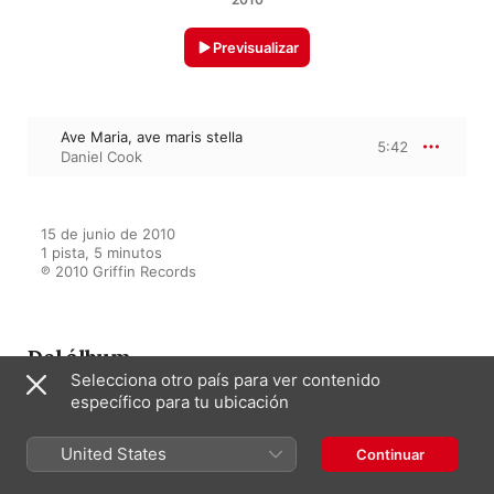
Previsualizar
Ave Maria, ave maris stella
5:42
Daniel Cook
15 de junio de 2010

1 pista, 5 minutos

℗ 2010 Griffin Records
Del álbum
Selecciona otro país para ver contenido
específico para tu ubicación
The Virgin Mary's Journey
United States
Continuar
David Halls
,
Simon Jacobs (organ)
,
Salisbury Cathedral Choir
,
Daniel
Cook