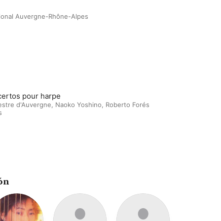
tional Auvergne-Rhône-Alpes
ertos pour harpe
estre d'Auvergne
,
Naoko Yoshino
,
Roberto Forés
s
ón