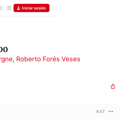
Iniciar sesión
00
rgne
,
Roberto Forés Veses
8:57