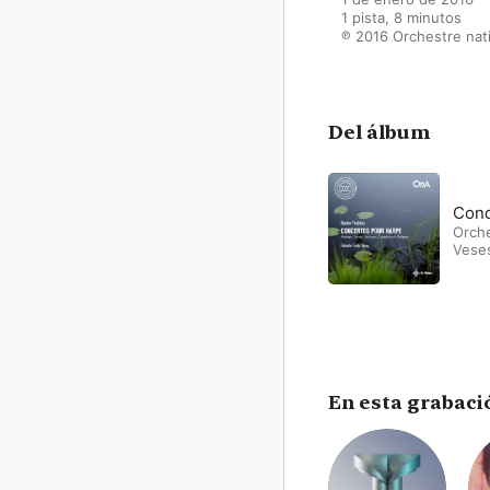
1 pista, 8 minutos

℗ 2016 Orchestre na
Del álbum
Conc
Orch
Vese
En esta grabaci