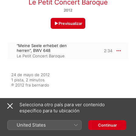
Le Petit Concert Baroque
2012
Previsualizar
"Meine Seele erhebet den
herren", BWV 648
2:34
Le Petit Concert Baroque
24 de mayo de 2012

1 pista, 2 minutos

℗ 2012 fra bernardo
Selecciona otro país para ver contenido
Del álbum
específico para tu ubicación
United States
Continuar
Bach: Der Ewigkeit Saphirnes