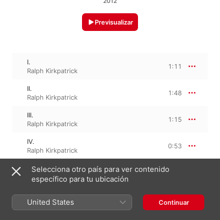
2012
Previsualizar
I.
1:11
Ralph Kirkpatrick
II.
1:48
Ralph Kirkpatrick
III.
1:15
Ralph Kirkpatrick
IV.
0:53
Ralph Kirkpatrick
V.
Selecciona otro país para ver contenido
1:37
Ralph Kirkpatrick
específico para tu ubicación
VI.
2:32
United States
Continuar
Ralph Kirkpatrick