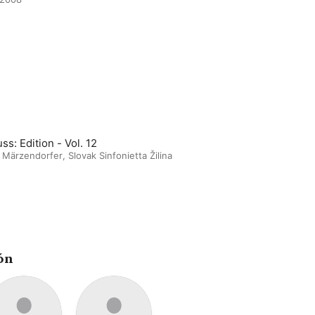
ss: Edition - Vol. 12
t Märzendorfer
,
Slovak Sinfonietta Žilina
ón