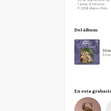
1 pista, 8 minutos

℗ 2008 Marco-Polo
Del álbum
Strau
Erns
En esta grabaci