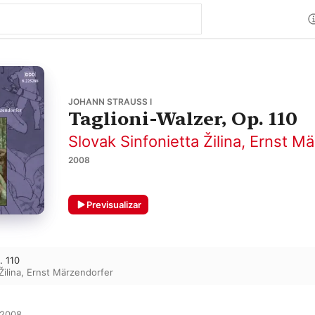
JOHANN STRAUSS I
Taglioni-Walzer, Op. 110
Slovak Sinfonietta Žilina
,
Ernst Mä
2008
Previsualizar
. 110
Žilina
,
Ernst Märzendorfer
2008
