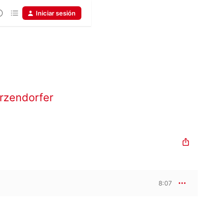
Iniciar sesión
rzendorfer
8:07