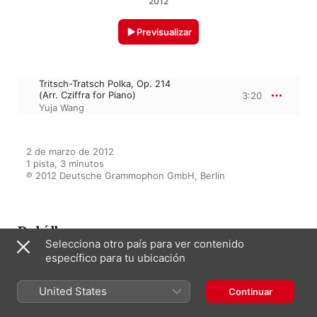
2012
Previsualizar
Tritsch-Tratsch Polka, Op. 214
(Arr. Cziffra for Piano)
3:20
Yuja Wang
2 de marzo de 2012

1 pista, 3 minutos

℗ 2012 Deutsche Grammophon GmbH, Berlin
Del álbum
Selecciona otro país para ver contenido
específico para tu ubicación
Fantasia
United States
Continuar
Yuja Wang