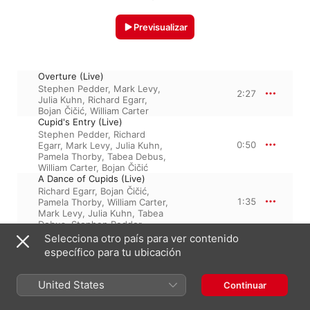
Previsualizar
Overture (Live)
Stephen Pedder
,
Mark Levy
,
2:27
Julia Kuhn
,
Richard Egarr
,
Bojan Čičić
,
William Carter
Cupid's Entry (Live)
Stephen Pedder
,
Richard
0:50
Egarr
,
Mark Levy
,
Julia Kuhn
,
Pamela Thorby
,
Tabea Debus
,
William Carter
,
Bojan Čičić
A Dance of Cupids (Live)
Richard Egarr
,
Bojan Čičić
,
1:35
Pamela Thorby
,
William Carter
,
Mark Levy
,
Julia Kuhn
,
Tabea
Debus
,
Stephen Pedder
Act Tune (Live)
Selecciona otro país para ver contenido
William Carter
,
Richard Egarr
,
específico para tu ubicación
1:40
Mark Levy
,
Tabea Debus
,
Pamela Thorby
Act Tune (Live)
United States
Continuar
Stephen Pedder
,
Mark Levy
,
1:48
Julia Kuhn
,
Tabea Debus
,