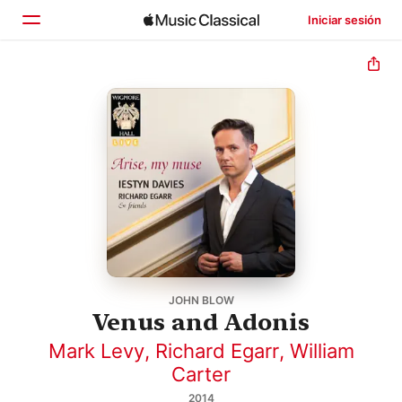
Iniciar sesión
Inicio
Explorar
Buscar
JOHN BLOW
Venus and Adonis
Mark Levy
,
Richard Egarr
,
William
Carter
2014