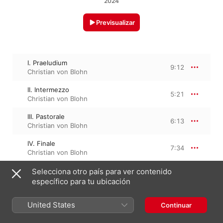
2024
Previsualizar
I. Praeludium
9:12
Christian von Blohn
II. Intermezzo
5:21
Christian von Blohn
III. Pastorale
6:13
Christian von Blohn
IV. Finale
7:34
Christian von Blohn
Selecciona otro país para ver contenido
específico para tu ubicación
23 de septiembre de 2024

4 pistas, 28 minutos

℗ 2024 Brilliant Classics
United States
Continuar