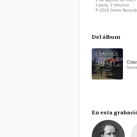
1 pista, 2 minutos

℗ 2025 Domo Records
Del álbum
Clas
Stev
En esta grabaci