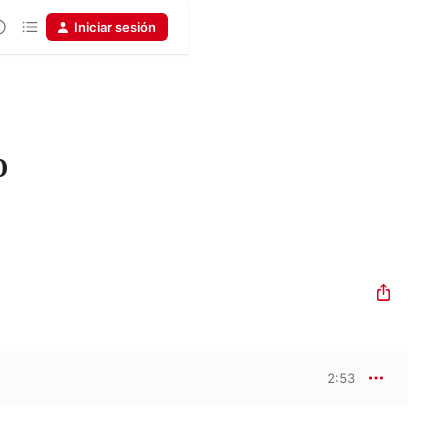
Iniciar sesión
0
2:53