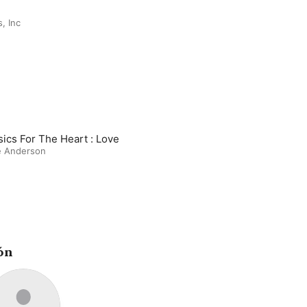
, Inc
sics For The Heart : Love
e Anderson
ón