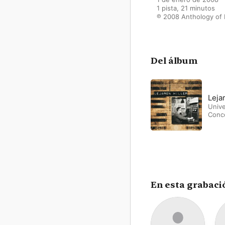
1 pista, 21 minutos

℗ 2008 Anthology of 
Del álbum
Lejar
Unive
Conco
En esta grabaci