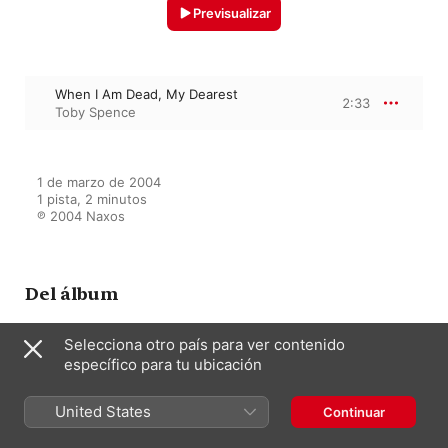
Previsualizar
When I Am Dead, My Dearest
2:33
Toby Spence
1 de marzo de 2004

1 pista, 2 minutos

℗ 2004 Naxos
Del álbum
Selecciona otro país para ver contenido
específico para tu ubicación
Lehmann: The Daisy Chain, Bird
Songs
Toby Spence
United States
Continuar