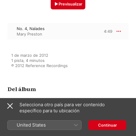
Previsualizar
No. 4, Naïades
4:49
Mary Preston
1 de marzo de 2012

1 pista, 4 minutos

℗ 2012 Reference Recordings
Del álbum
Selecciona otro país para ver contenido
específico para tu ubicación
Organ Odyssey
Mary Preston
United States
Continuar