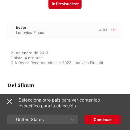
Previsualizar
Bever
4:01
Ludovico Einaudi
21 de enero de 2013

1 pista, 4 minutos

℗ A Decca Records release; 2023 Ludovico Einaudi
Del álbum
Selecciona otro país para ver contenido
específico para tu ubicación
In A Time Lapse (Deluxe)
Ludovico Einaudi
United States
Continuar