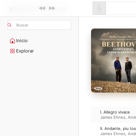
Buscar
Inicio
Explorar
I. Allegro vivace
James Ehnes
,
And
II. Andante, piu to
James Ehnes
,
And