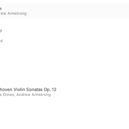
le
rew Armstrong
9

td
hoven Violin Sonatas Op. 12
s Ehnes
,
Andrew Armstrong