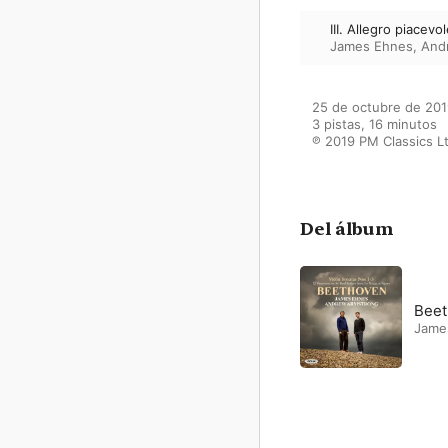
III. Allegro piacevo
James Ehnes
,
And
25 de octubre de 201
3 pistas, 16 minutos

℗ 2019 PM Classics L
Del álbum
Beet
Jame