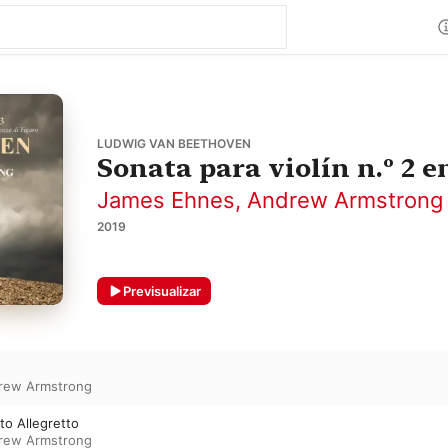
LUDWIG VAN BEETHOVEN
Sonata para violín n.º 2 e
James Ehnes
,
Andrew Armstrong
2019
Previsualizar
rew Armstrong
sto Allegretto
rew Armstrong