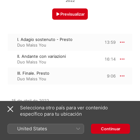
2022
Previsualizar
I. Adagio sostenuto - Presto
13:59
Duo Maiss You
II. Andante con variazioni
16:14
Duo Maiss You
III. Finale. Presto
9:06
Duo Maiss You
15 de abril de 2022

3 pistas, 39 minutos

Selecciona otro país para ver contenido
℗ 2022 TYXArt
específico para tu ubicación
United States
Continuar
Del álbum