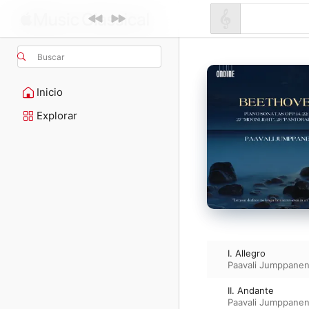
Buscar
Inicio
Explorar
I. Allegro
Paavali Jumppane
II. Andante
Paavali Jumppane