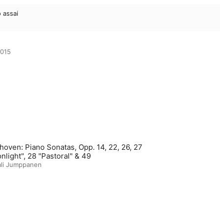
o assai
n
015

hoven: Piano Sonatas, Opp. 14, 22, 26, 27
nlight", 28 "Pastoral" & 49
ali Jumppanen