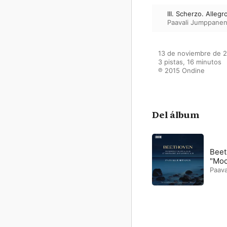
III. Scherzo. Allegr
Paavali Jumppane
13 de noviembre de 2
3 pistas, 16 minutos

℗ 2015 Ondine
Del álbum
Beet
"Moo
Paav