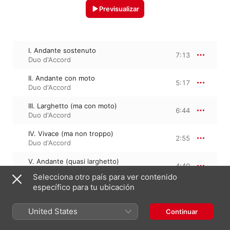
Previsualizar
I. Andante sostenuto
7:13
Duo d'Accord
II. Andante con moto
5:17
Duo d'Accord
III. Larghetto (ma con moto)
6:44
Duo d'Accord
IV. Vivace (ma non troppo)
2:55
Duo d'Accord
V. Andante (quasi larghetto)
4:40
Duo d'Accord
Selecciona otro país para ver contenido
V. Sostenuto (quasi andante
específico para tu ubicación
mesto)
7:07
Duo d'Accord
United States
Continuar