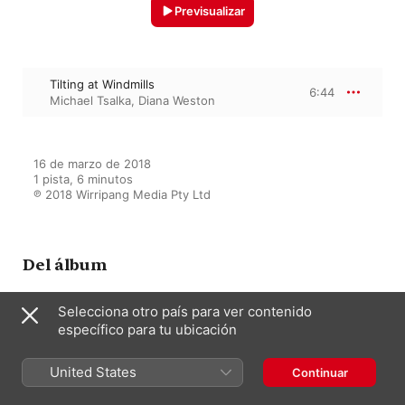
Previsualizar
Tilting at Windmills
6:44
Michael Tsalka
,
Diana Weston
16 de marzo de 2018

1 pista, 6 minutos

℗ 2018 Wirripang Media Pty Ltd
Del álbum
Selecciona otro país para ver contenido
específico para tu ubicación
Lady Huang's Album - Music for
One or Two Harpsichords
Michael Tsalka
,
Diana Weston
United States
Continuar