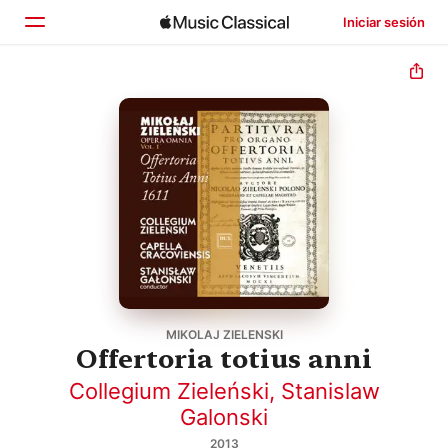
Iniciar sesión
Inicio
Explorar
Buscar
MIKOLAJ ZIELENSKI
Offertoria totius anni
Collegium Zieleński
,
Stanislaw
Galonski
2013