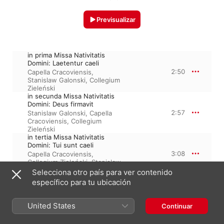
Previsualizar
in prima Missa Nativitatis
Domini: Laetentur caeli
2:50
Capella Cracoviensis
,
Stanislaw Galonski
,
Collegium
Zieleński
in secunda Missa Nativitatis
Domini: Deus firmavit
2:57
Stanislaw Galonski
,
Capella
Cracoviensis
,
Collegium
Zieleński
in tertia Missa Nativitatis
Domini: Tui sunt caeli
3:08
Capella Cracoviensis
,
Collegium Zieleński
,
Stanislaw
Galonski
Selecciona otro país para ver contenido
in festo S. Stephani
específico para tu ubicación
protomartyris: Elegerunt
apostoli
3:17
Stanislaw Galonski
,
Collegium
United States
Continuar
Zieleński
,
Capella
Cracoviensis
,
Andrzej Białko
,