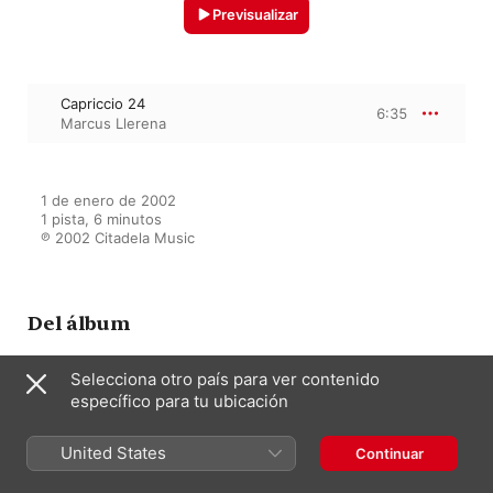
Previsualizar
Capriccio 24
6:35
Marcus Llerena
1 de enero de 2002

1 pista, 6 minutos

℗ 2002 Citadela Music
Del álbum
Selecciona otro país para ver contenido
específico para tu ubicación
Variações
Marcus Llerena
United States
Continuar