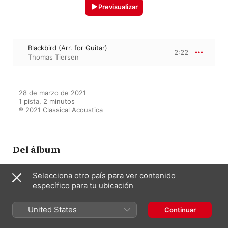
Previsualizar
Blackbird (Arr. for Guitar)
2:22
Thomas Tiersen
28 de marzo de 2021

1 pista, 2 minutos

℗ 2021 Classical Acoustica
Del álbum
Selecciona otro país para ver contenido
específico para tu ubicación
Pop Hits on Acoustic Guitar
Varios Artistas
United States
Continuar