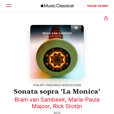
Iniciar sesión
Inicio
Explorar
Buscar
PHILIPP FRIEDRICH BÖDDECKER
Sonata sopra 'La Monica'
Bram van Sambeek
,
Maria-Paula
Majoor
,
Rick Stotijn
2012