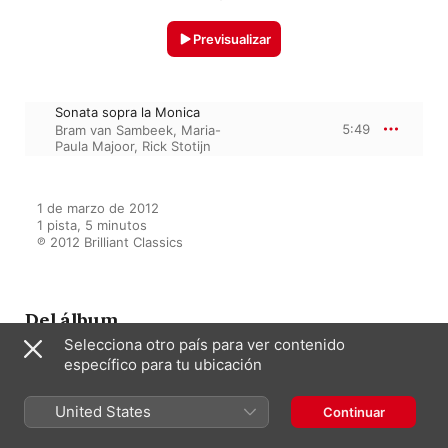
Previsualizar
Sonata sopra la Monica
5:49
Bram van Sambeek
,
Maria-
Paula Majoor
,
Rick Stotijn
1 de marzo de 2012

1 pista, 5 minutos

℗ 2012 Brilliant Classics
Del álbum
Selecciona otro país para ver contenido
específico para tu ubicación
Bassoon Kaleidoscope
United States
Continuar
Varios Artistas