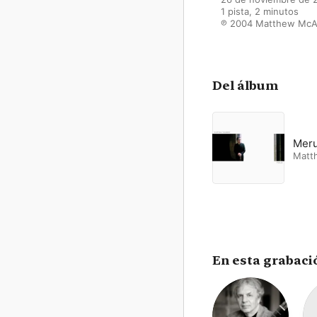
1 pista, 2 minutos

℗ 2004 Matthew McAl
Del álbum
Meru
Matth
En esta grabaci