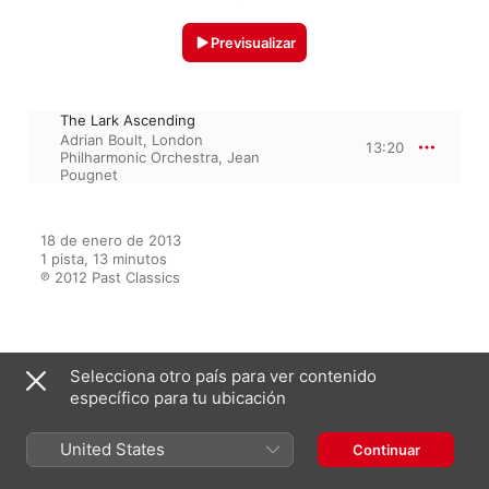
Previsualizar
The Lark Ascending
Adrian Boult
,
London
13:20
Philharmonic Orchestra
,
Jean
Pougnet
18 de enero de 2013

1 pista, 13 minutos

℗ 2012 Past Classics
Del álbum
Selecciona otro país para ver contenido
específico para tu ubicación
United States
Continuar
Classical Music Playlist
Varios Artistas