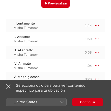
Previsualizar
I. Lentamente
1:14
Misha Tumanov
II. Andante
1:50
Misha Tumanov
III. Allegretto
0:58
Misha Tumanov
IV. Animato
1:04
Misha Tumanov
V. Molto giocoso
0:26
Misha Tumanov
Selecciona otro país para ver contenido
específico para tu ubicación
VI. Con eleganza
0:37
Misha Tumanov
United States
Continuar
VII. (Arpa) Pittoresco
2:35
Misha Tumanov