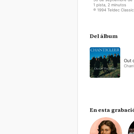
1 pista, 2 minutos

℗ 1994 Teldec Classi
Del álbum
Out 
Chant
En esta grabaci