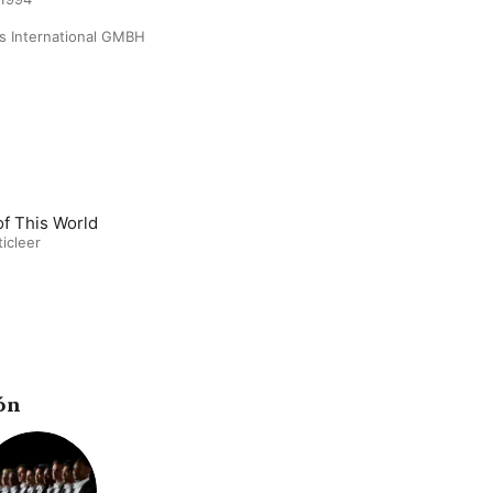
cs International GMBH
of This World
icleer
ón