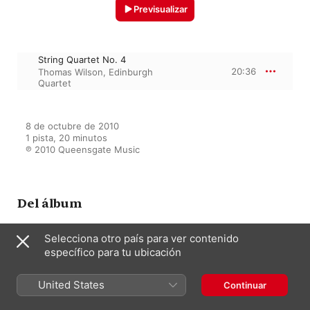
Previsualizar
String Quartet No. 4
20:36
Thomas Wilson
,
Edinburgh
Quartet
8 de octubre de 2010

1 pista, 20 minutos

℗ 2010 Queensgate Music
Del álbum
Selecciona otro país para ver contenido
específico para tu ubicación
Music of Thomas Wilson 15.
Chamber Works
Thomas Wilson
United States
Continuar