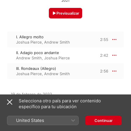
2021
Previsualizar
I. Allegro molto
2:55
Joshua Pierce
,
Andrew Smith
II. Adagio poco andante
2:42
Andrew Smith
,
Joshua Pierce
III. Rondeaux (Allegro)
2:56
Joshua Pierce
,
Andrew Smith
19 de febrero de 2022

3 pistas, 8 minutos

Selecciona otro país para ver contenido
℗ 2021 Andrew Smith and Joshua Pierce
específico para tu ubicación
United States
Continuar
Del álbum